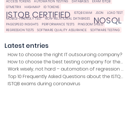
ACCESS TOKENS
AUTOMATION TESTING
DATABASES
EXAM ISTQB
GTMETRIX
HASHMAP
ID TOKENS
ISTQB CERTIFIED
ISTQB EXAM
JSON
LOAD TEST
NOSQL
MOBILE-FRIENDLY TEST
NON-RELATIONAL DATABASES
PAGESPEED INSIGHTS
PERFORMANCE TESTS
PINGDOM SPEED
REGRESSION TESTS
SOFTWARE QUALITY ASSURANCE
SOFTWARE TESTING
Latest entries
How to choose the right IT outsourcing company?
How to choose the best testing company for the project?
Work wisely, not hard – automation of regression tests
Top 10 Frequently Asked Questions about the ISTQB Exam
ISTQB exams during coronavirus