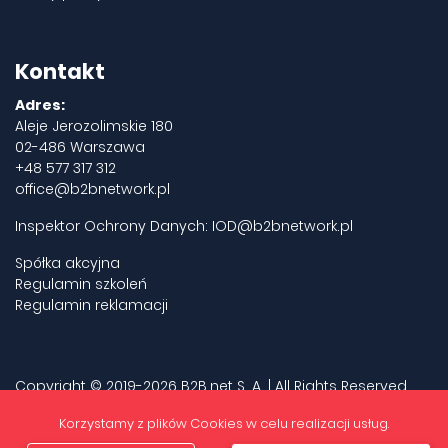
Kontakt
Adres:
Aleje Jerozolimskie 180
02-486 Warszawa
+48 577 317 312
office@b2bnetwork.pl
Inspektor Ochrony Danych:
IOD@b2bnetwork.pl
Spółka akcyjna
Regulamin szkoleń
Regulamin reklamacji
Copyright © 2019-2026 B2B.net S. A. | All Rights Reserved.
Privacy policy
Korzystamy z plików Cookies w celu realizacji usług.