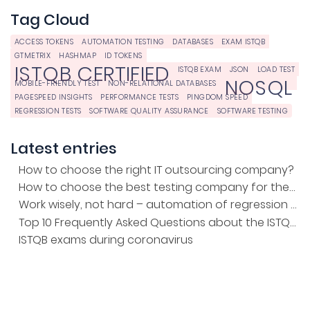
Tag Cloud
ACCESS TOKENS
AUTOMATION TESTING
DATABASES
EXAM ISTQB
GTMETRIX
HASHMAP
ID TOKENS
ISTQB CERTIFIED
ISTQB EXAM
JSON
LOAD TEST
NOSQL
MOBILE-FRIENDLY TEST
NON-RELATIONAL DATABASES
PAGESPEED INSIGHTS
PERFORMANCE TESTS
PINGDOM SPEED
REGRESSION TESTS
SOFTWARE QUALITY ASSURANCE
SOFTWARE TESTING
Latest entries
How to choose the right IT outsourcing company?
How to choose the best testing company for the project?
Work wisely, not hard – automation of regression tests
Top 10 Frequently Asked Questions about the ISTQB Exam
ISTQB exams during coronavirus