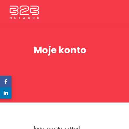
Moje konto
[edd_profile_editor]