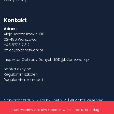
Kontakt
Adres:
Aleje Jerozolimskie 180
02-486 Warszawa
+48 577 317 312
office@b2bnetwork.pl
Inspektor Ochrony Danych:
IOD@b2bnetwork.pl
Spółka akcyjna
Regulamin szkoleń
Regulamin reklamacji
Copyright © 2019-2026 B2B.net S. A. | All Rights Reserved.
Privacy policy
Korzystamy z plików Cookies w celu realizacji usług.