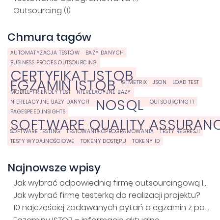
Outsourcing
(1)
Chmura tagów
AUTOMATYZACJA TESTÓW
BAZY DANYCH
BUSINESS PROCES OUTSOURCING
CERTYFIKAT ISTQB
EGZAMIN ISTQB
GTMETRIX
JSON
LOAD TEST
MOBILE-FRIENDLY TEST
NIERELACYJNE BAZY
NOSQL
NIERELACYJNE BAZY DANYCH
OUTSOURCING IT
PAGESPEED INSIGHTS
SOFTWARE QUALITY ASSURAN
SOFTWARE TESTING
TESTOWANIE OPROGRAMOWANIA
TESTY REGRESJI
TESTY WYDAJNOŚCIOWE
TOKENY DOSTĘPU
TOKENY ID
Najnowsze wpisy
Jak wybrać odpowiednią firmę outsourcingową IT?
Jak wybrać firmę testerką do realizacji projektu?
10 najczęściej zadawanych pytań o egzamin z podstaw ISTQB