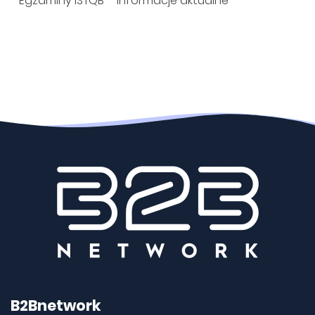
Egzaminy ISTQB – informacje aktualne
B2Bnetwork