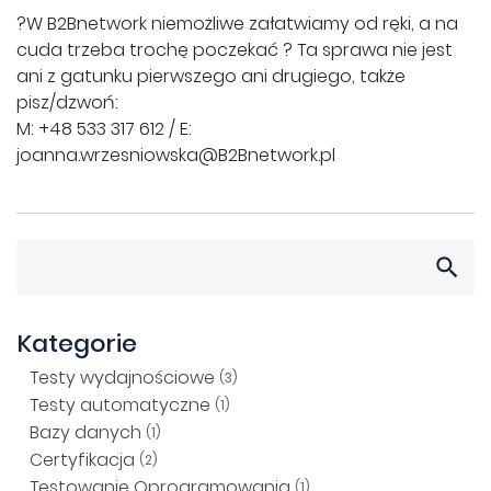
?W B2Bnetwork niemożliwe załatwiamy od ręki, a na
cuda trzeba trochę poczekać ? Ta sprawa nie jest
ani z gatunku pierwszego ani drugiego, także
pisz/dzwoń:
M: +48 533 317 612 / E:
joanna.wrzesniowska@B2Bnetwork.pl
Szukaj:
Kategorie
Testy wydajnościowe
(3)
Testy automatyczne
(1)
Bazy danych
(1)
Certyfikacja
(2)
Testowanie Oprogramowania
(1)