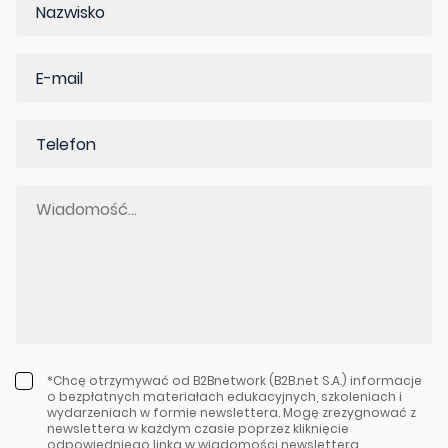
*Chcę otrzymywać od B2Bnetwork (B2B.net S.A.) informacje
o bezpłatnych materiałach edukacyjnych, szkoleniach i
wydarzeniach w formie newslettera. Mogę zrezygnować z
newslettera w każdym czasie poprzez kliknięcie
odpowiedniego linka w wiadomości newslettera.